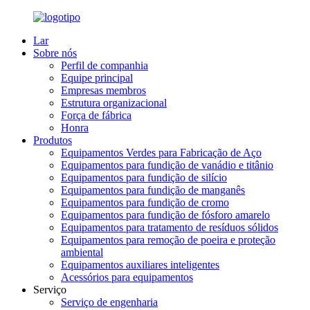
Lar
Sobre nós
Perfil de companhia
Equipe principal
Empresas membros
Estrutura organizacional
Força de fábrica
Honra
Produtos
Equipamentos Verdes para Fabricação de Aço
Equipamentos para fundição de vanádio e titânio
Equipamentos para fundição de silício
Equipamentos para fundição de manganês
Equipamentos para fundição de cromo
Equipamentos para fundição de fósforo amarelo
Equipamentos para tratamento de resíduos sólidos
Equipamentos para remoção de poeira e proteção
ambiental
Equipamentos auxiliares inteligentes
Acessórios para equipamentos
Serviço
Serviço de engenharia