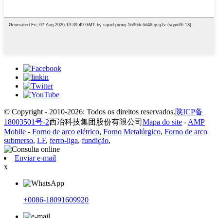
© Copyright - 2010-2026: Todos os direitos reservados.
陕ICP备
18003501号-2
西冶科技集团股份有限公司
Mapa do site
-
AMP
Mobile
-
Forno de arco elétrico
,
Forno Metalúrgico
,
Forno de arco
submerso
,
LF
,
ferro-liga
,
fundição
,
Enviar e-mail
x
+0086-18091609920