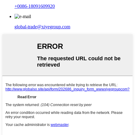
+0086-18091609920
global-trade@xiyegroup.com