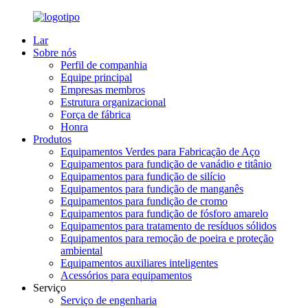
Lar
Sobre nós
Perfil de companhia
Equipe principal
Empresas membros
Estrutura organizacional
Força de fábrica
Honra
Produtos
Equipamentos Verdes para Fabricação de Aço
Equipamentos para fundição de vanádio e titânio
Equipamentos para fundição de silício
Equipamentos para fundição de manganês
Equipamentos para fundição de cromo
Equipamentos para fundição de fósforo amarelo
Equipamentos para tratamento de resíduos sólidos
Equipamentos para remoção de poeira e proteção
ambiental
Equipamentos auxiliares inteligentes
Acessórios para equipamentos
Serviço
Serviço de engenharia