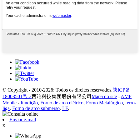
© Copyright - 2010-2026: Todos os direitos reservados.
陕ICP备
18003501号-2
西冶科技集团股份有限公司
Mapa do site
-
AMP
Mobile
-
fundição
,
Forno de arco elétrico
,
Forno Metalúrgico
,
ferro-
liga
,
Forno de arco submerso
,
LF
,
Enviar e-mail
x