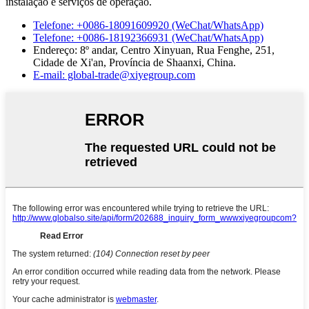
instalação e serviços de operação.
Telefone: +0086-18091609920 (WeChat/WhatsApp)
Telefone: +0086-18192366931 (WeChat/WhatsApp)
Endereço: 8º andar, Centro Xinyuan, Rua Fenghe, 251,
Cidade de Xi'an, Província de Shaanxi, China.
E-mail: global-trade@xiyegroup.com