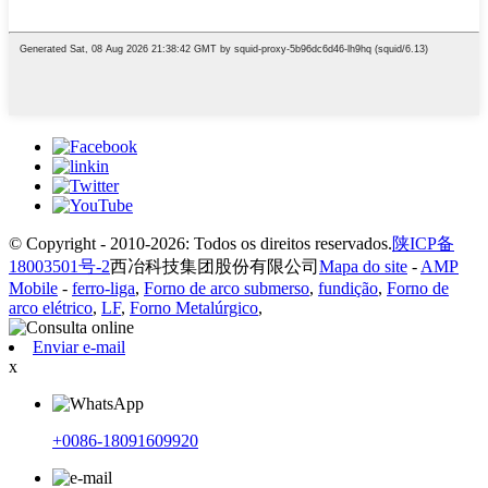
© Copyright - 2010-2026: Todos os direitos reservados.
陕ICP备
18003501号-2
西冶科技集团股份有限公司
Mapa do site
-
AMP
Mobile
-
ferro-liga
,
Forno de arco submerso
,
fundição
,
Forno de
arco elétrico
,
LF
,
Forno Metalúrgico
,
Enviar e-mail
x
+0086-18091609920