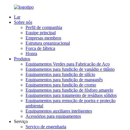
Lar
Sobre nós
Perfil de companhia
Equipe principal
Empresas membros
Estrutura organizacional
Força de fábrica
Honra
Produtos
Equipamentos Verdes para Fabricação de Aço
Equipamentos para fundição de vanádio e titânio
Equipamentos para fundição de silício
Equipamentos para fundição de manganês
Equipamentos para fundição de cromo
Equipamentos para fundição de fósforo amarelo
Equipamentos para tratamento de resíduos sólidos
Equipamentos para remoção de poeira e proteção
ambiental
Equipamentos auxiliares inteligentes
Acessórios para equipamentos
Serviço
Serviço de engenharia